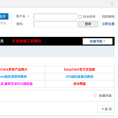
切
换
用户名
自动登录
找回密码
到
窄
开始
密码
立即注册
登录
版
相关
开发便捷工具网站
快捷导航
免费教程/源码分享
免责声明
syClick所有产品简介
EasyClick官方交流群
Susb版投屏群控教程
IOS脱机版激活教程
具,兼容安卓/IOS脱机版
老冷网盘
收藏本版
返 回