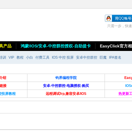
只需一步，快速
具产品
鸿蒙/IOS/安卓-中控群控授权-自助提卡
EasyClick官方
培训
VIP
教程
小白
付费工具
IOS 中控 投屏
安卓中控群控
巨魔
IPA签名
介绍
钧界编程学院
Ea
卡链接
安卓-中控群控-电脑授权-购买
IO
群控投屏教程
远程调试frp,兼容安卓/IOS
热更新工