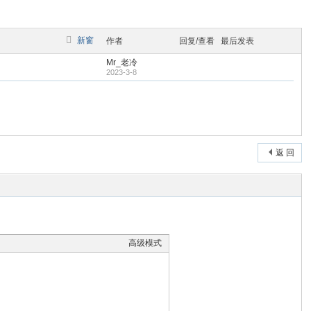
新窗
作者
回复/查看
最后发表
Mr_老冷
2023-3-8
返 回
高级模式