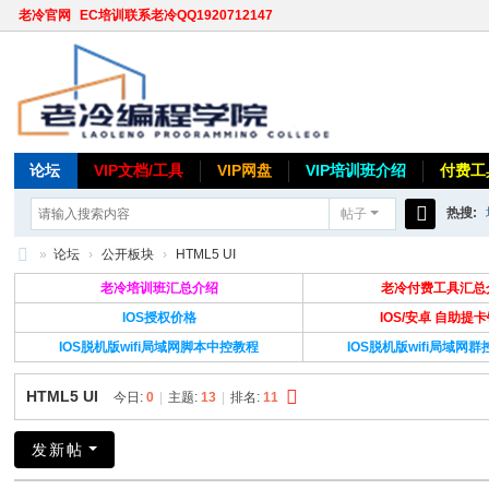
老冷官网
EC培训联系老冷QQ1920712147
论坛
VIP文档/工具
VIP网盘
VIP培训班介绍
付费工
热搜:
帖子
搜
»
论坛
›
公开板块
›
HTML5 UI
索
老
老冷培训班汇总介绍
老冷付费工具汇总
冷
IOS授权价格
IOS/安卓 自助提
IOS脱机版wifi局域网脚本中控教程
IOS脱机版wifi局域网
论
坛
HTML5 UI
今日:
0
|
主题:
13
|
排名:
11
发新帖