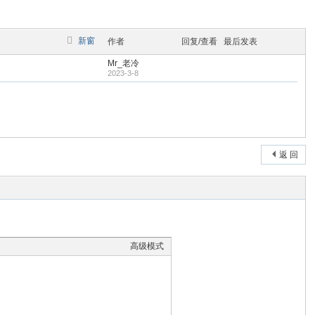
新窗
作者
回复/查看
最后发表
Mr_老冷
2023-3-8
返 回
高级模式