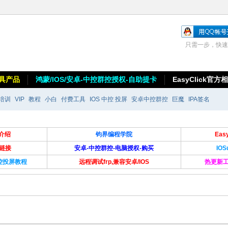
只需一步，快速
具产品
鸿蒙/IOS/安卓-中控群控授权-自助提卡
EasyClick官方
培训
VIP
教程
小白
付费工具
IOS 中控 投屏
安卓中控群控
巨魔
IPA签名
介绍
钧界编程学院
Ea
卡链接
安卓-中控群控-电脑授权-购买
IO
群控投屏教程
远程调试frp,兼容安卓/IOS
热更新工