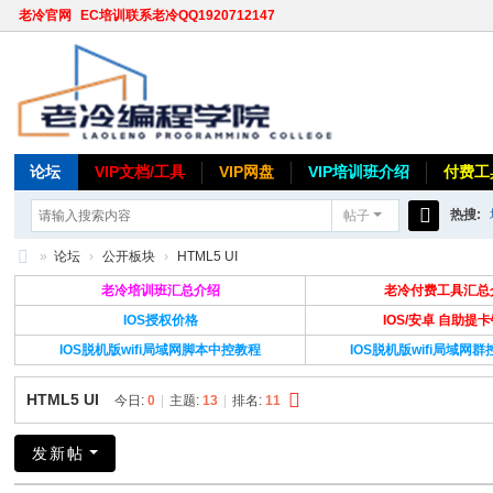
老冷官网
EC培训联系老冷QQ1920712147
论坛
VIP文档/工具
VIP网盘
VIP培训班介绍
付费工
热搜:
帖子
搜
»
论坛
›
公开板块
›
HTML5 UI
索
老
老冷培训班汇总介绍
老冷付费工具汇总
冷
IOS授权价格
IOS/安卓 自助提
IOS脱机版wifi局域网脚本中控教程
IOS脱机版wifi局域网
论
坛
HTML5 UI
今日:
0
|
主题:
13
|
排名:
11
发新帖