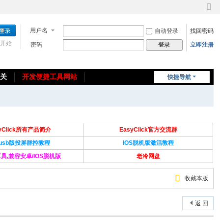
切
换
用户名
自动登录
找回密码
到
窄
开始
密码
立即注册
登录
版
相关
开发便捷工具网站
快捷导航
免费教程/源码分享
免责声明
syClick所有产品简介
EasyClick官方交流群
Susb版投屏群控教程
IOS脱机版激活教程
具,兼容安卓/IOS脱机版
老冷网盘
收藏本版
返 回