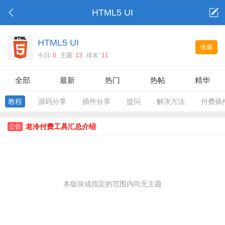
HTML5 UI
HTML5 UI
收藏
今日:
0
主题:
13
排名:
11
全部
最新
热门
热帖
精华
教程
源码分享
插件分享
提问
解决方法
付费插
老冷付费工具汇总介绍
公告
本版块或指定的范围内尚无主题