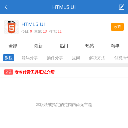
HTML5 UI
HTML5 UI
收藏
今日:
0
主题:
13
排名:
11
全部
最新
热门
热帖
精华
教程
源码分享
插件分享
提问
解决方法
付费插
老冷付费工具汇总介绍
公告
本版块或指定的范围内尚无主题