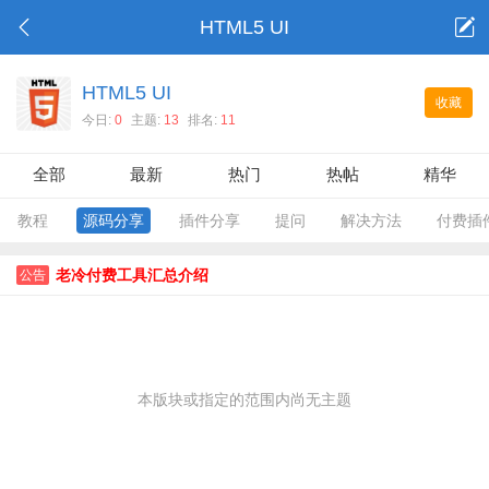
HTML5 UI
HTML5 UI
收藏
今日:
0
主题:
13
排名:
11
全部
最新
热门
热帖
精华
教程
源码分享
插件分享
提问
解决方法
付费插
老冷付费工具汇总介绍
公告
本版块或指定的范围内尚无主题