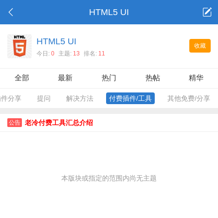
HTML5 UI
HTML5 UI
收藏
今日:
0
主题:
13
排名:
11
全部
最新
热门
热帖
精华
插件分享
提问
解决方法
付费插件/工具
其他免费/分享
老冷付费工具汇总介绍
公告
本版块或指定的范围内尚无主题