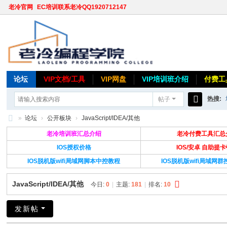
老冷官网
EC培训联系老冷QQ1920712147
论坛
VIP文档/工具
VIP网盘
VIP培训班介绍
付费工
热搜:
帖子
搜
»
论坛
›
公开板块
›
JavaScript/IDEA/其他
索
老
老冷培训班汇总介绍
老冷付费工具汇总
冷
IOS授权价格
IOS/安卓 自助提
IOS脱机版wifi局域网脚本中控教程
IOS脱机版wifi局域网
论
坛
JavaScript/IDEA/其他
今日:
0
|
主题:
181
|
排名:
10
发新帖