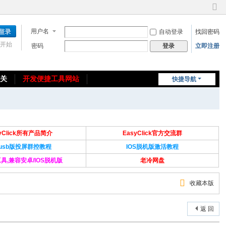
切
换
用户名
自动登录
找回密码
到
窄
开始
密码
立即注册
登录
版
相关
开发便捷工具网站
快捷导航
免费教程/源码分享
免责声明
syClick所有产品简介
EasyClick官方交流群
Susb版投屏群控教程
IOS脱机版激活教程
具,兼容安卓/IOS脱机版
老冷网盘
收藏本版
返 回