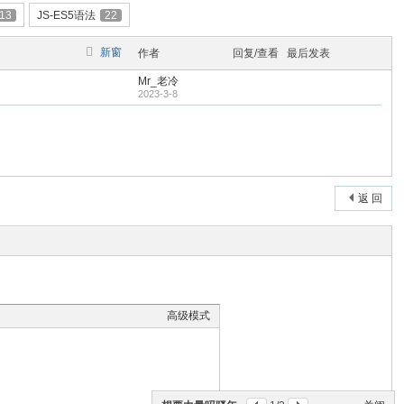
13
JS-ES5语法
22
新窗
作者
回复/查看
最后发表
Mr_老冷
2023-3-8
返 回
高级模式