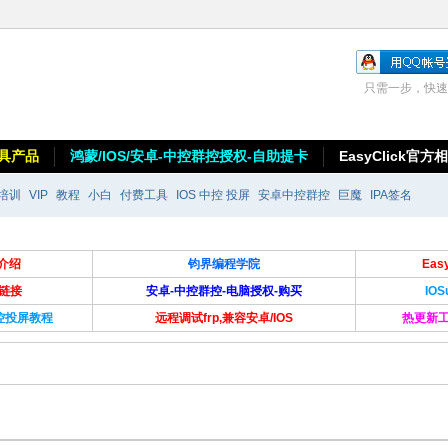
只需一步，快速
具产品
鸿蒙/IOS/安卓-中控群控授权-自助提卡
EasyClick官方
培训
VIP
教程
小白
付费工具
IOS 中控 投屏
安卓中控群控
巨魔
IPA签名
介绍
钧界编程学院
Ea
卡链接
安卓-中控群控-电脑授权-购买
IO
群控投屏教程
远程调试frp,兼容安卓/IOS
热更新工