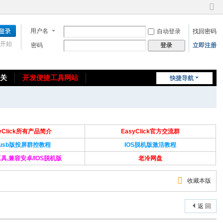
切
换
用户名
自动登录
找回密码
到
窄
开始
密码
立即注册
登录
版
相关
开发便捷工具网站
快捷导航
免费教程/源码分享
免责声明
syClick所有产品简介
EasyClick官方交流群
Susb版投屏群控教程
IOS脱机版激活教程
具,兼容安卓/IOS脱机版
老冷网盘
收藏本版
返 回