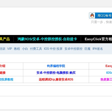
只需一步，快速
具产品
鸿蒙/IOS/安卓-中控群控授权-自助提卡
EasyClick官方
培训
VIP
教程
小白
付费工具
IOS 中控 投屏
安卓中控群控
巨魔
IPA签名
介绍
钧界编程学院
Ea
卡链接
安卓-中控群控-电脑授权-购买
IO
群控投屏教程
远程调试frp,兼容安卓/IOS
热更新工