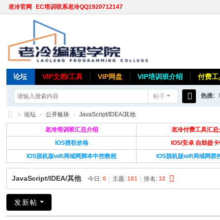
老冷官网
EC培训联系老冷QQ1920712147
论坛
VIP文档/工具
VIP网盘
VIP培训班介绍
付费工
热搜:
帖子
搜
»
论坛
›
公开板块
›
JavaScript/IDEA/其他
索
老
老冷培训班汇总介绍
老冷付费工具汇总
冷
IOS授权价格
IOS/安卓 自助提
IOS脱机版wifi局域网脚本中控教程
IOS脱机版wifi局域网
论
坛
JavaScript/IDEA/其他
今日:
0
|
主题:
181
|
排名:
10
发新帖