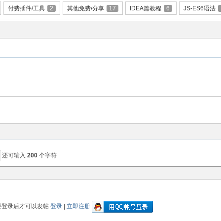
付费插件/工具
2
其他免费/分享
17
IDEA篇教程
6
JS-ES6语法
还可输入
200
个字符
要登录后才可以发帖
登录
|
立即注册