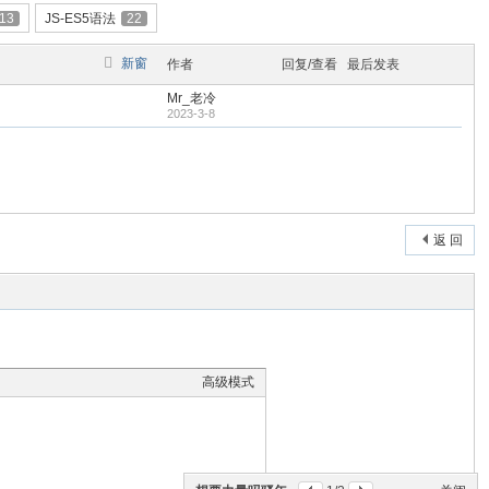
13
JS-ES5语法
22
新窗
作者
回复/查看
最后发表
Mr_老冷
2023-3-8
返 回
高级模式