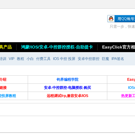
只需一步，快速
具产品
鸿蒙/IOS/安卓-中控群控授权-自助提卡
EasyClick官方
培训
VIP
教程
小白
付费工具
IOS 中控 投屏
安卓中控群控
巨魔
IPA签名
介绍
钧界编程学院
Ea
卡链接
安卓-中控群控-电脑授权-购买
IO
群控投屏教程
远程调试frp,兼容安卓/IOS
热更新工