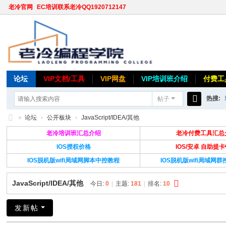
老冷官网
EC培训联系老冷QQ1920712147
论坛
VIP文档/工具
VIP网盘
VIP培训班介绍
付费工
热搜:
帖子
搜
»
论坛
›
公开板块
›
JavaScript/IDEA/其他
索
老
老冷培训班汇总介绍
老冷付费工具汇总
冷
IOS授权价格
IOS/安卓 自助提
IOS脱机版wifi局域网脚本中控教程
IOS脱机版wifi局域网
论
坛
JavaScript/IDEA/其他
今日:
0
|
主题:
181
|
排名:
10
发新帖