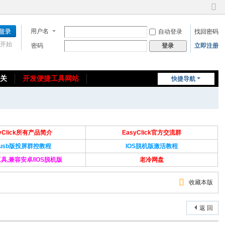
切
换
用户名
自动登录
找回密码
到
窄
开始
密码
立即注册
登录
版
相关
开发便捷工具网站
快捷导航
免费教程/源码分享
免责声明
syClick所有产品简介
EasyClick官方交流群
Susb版投屏群控教程
IOS脱机版激活教程
具,兼容安卓/IOS脱机版
老冷网盘
收藏本版
返 回