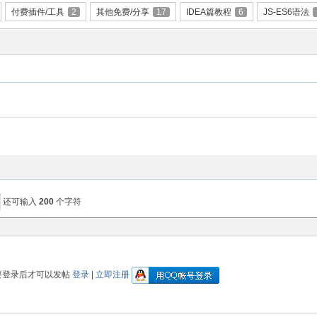
付费插件/工具
2
其他免费/分享
17
IDEA篇教程
6
JS-ES6语法
还可输入
200
个字符
要登录后才可以发帖
登录
|
立即注册