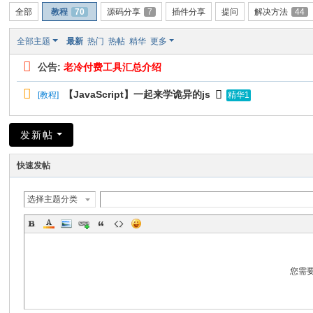
全部
教程
70
源码分享
7
插件分享
提问
解决方法
44
全部主题
最新
热门
热帖
精华
更多
公告:
老冷付费工具汇总介绍
【JavaScript】一起来学诡异的js
[
教程
]
精华1
发新帖
快速发帖
选择主题分类
您需