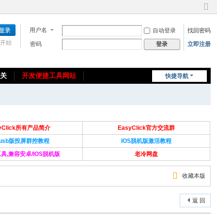
切
换
用户名
自动登录
找回密码
到
窄
开始
密码
立即注册
登录
版
相关
开发便捷工具网站
快捷导航
免费教程/源码分享
免责声明
syClick所有产品简介
EasyClick官方交流群
Susb版投屏群控教程
IOS脱机版激活教程
具,兼容安卓/IOS脱机版
老冷网盘
收藏本版
返 回