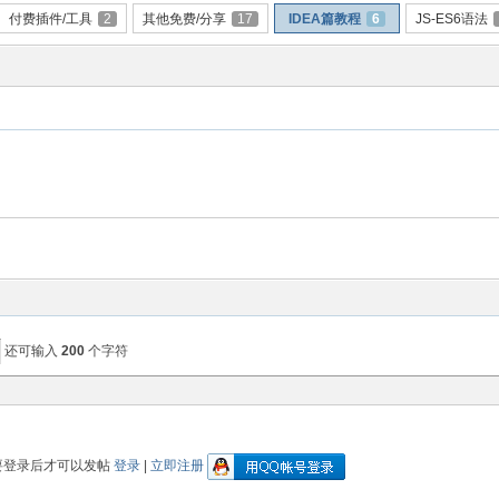
付费插件/工具
2
其他免费/分享
17
IDEA篇教程
6
JS-ES6语法
还可输入
200
个字符
要登录后才可以发帖
登录
|
立即注册