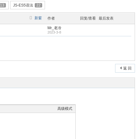
13
JS-ES5语法
22
新窗
作者
回复/查看
最后发表
Mr_老冷
2023-3-8
返 回
高级模式