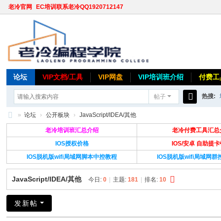
老冷官网
EC培训联系老冷QQ1920712147
论坛
VIP文档/工具
VIP网盘
VIP培训班介绍
付费工
热搜:
帖子
搜
»
论坛
›
公开板块
›
JavaScript/IDEA/其他
索
老
老冷培训班汇总介绍
老冷付费工具汇总
冷
IOS授权价格
IOS/安卓 自助提
IOS脱机版wifi局域网脚本中控教程
IOS脱机版wifi局域网
论
坛
JavaScript/IDEA/其他
今日:
0
|
主题:
181
|
排名:
10
发新帖