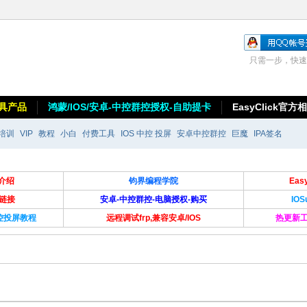
只需一步，快速
具产品
鸿蒙/IOS/安卓-中控群控授权-自助提卡
EasyClick官方
培训
VIP
教程
小白
付费工具
IOS 中控 投屏
安卓中控群控
巨魔
IPA签名
介绍
钧界编程学院
Ea
卡链接
安卓-中控群控-电脑授权-购买
IO
群控投屏教程
远程调试frp,兼容安卓/IOS
热更新工