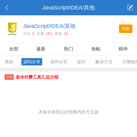
JavaScript/IDEA/其他
JavaScript/IDEA/其他
收藏
今日:
0
主题:
181
排名:
10
全部
最新
热门
热帖
精华
教程
源码分享
插件分享
提问
解决方法
付费插
老冷付费工具汇总介绍
公告
本版块或指定的范围内尚无主题