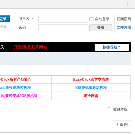
切
换
用户名
自动登录
找回密码
到
窄
开始
密码
立即注册
登录
版
相关
开发便捷工具网站
快捷导航
免费教程/源码分享
免责声明
syClick所有产品简介
EasyClick官方交流群
Susb版投屏群控教程
IOS脱机版激活教程
具,兼容安卓/IOS脱机版
老冷网盘
收藏本版
返 回