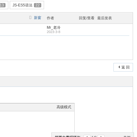
13
JS-ES5语法
22
新窗
作者
回复/查看
最后发表
Mr_老冷
2023-3-8
返 回
高级模式