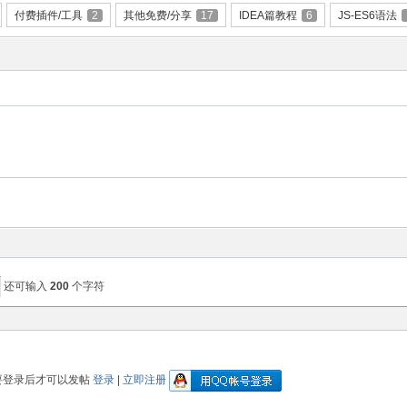
付费插件/工具
2
其他免费/分享
17
IDEA篇教程
6
JS-ES6语法
还可输入
200
个字符
要登录后才可以发帖
登录
|
立即注册