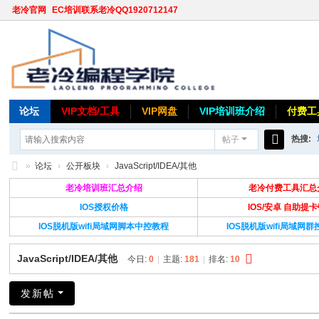
老冷官网
EC培训联系老冷QQ1920712147
论坛
VIP文档/工具
VIP网盘
VIP培训班介绍
付费工
热搜:
帖子
搜
»
论坛
›
公开板块
›
JavaScript/IDEA/其他
索
老
老冷培训班汇总介绍
老冷付费工具汇总
冷
IOS授权价格
IOS/安卓 自助提
IOS脱机版wifi局域网脚本中控教程
IOS脱机版wifi局域网
论
坛
JavaScript/IDEA/其他
今日:
0
|
主题:
181
|
排名:
10
发新帖