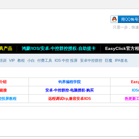
只需一步，快速
具产品
鸿蒙/IOS/安卓-中控群控授权-自助提卡
EasyClick官方
培训
VIP
教程
小白
付费工具
IOS 中控 投屏
安卓中控群控
巨魔
IPA签名
介绍
钧界编程学院
Ea
卡链接
安卓-中控群控-电脑授权-购买
IO
群控投屏教程
远程调试frp,兼容安卓/IOS
热更新工