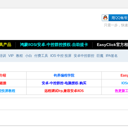
只需一步，快速
具产品
鸿蒙/IOS/安卓-中控群控授权-自助提卡
EasyClick官方
培训
VIP
教程
小白
付费工具
IOS 中控 投屏
安卓中控群控
巨魔
IPA签名
介绍
钧界编程学院
Ea
卡链接
安卓-中控群控-电脑授权-购买
IO
群控投屏教程
远程调试frp,兼容安卓/IOS
热更新工