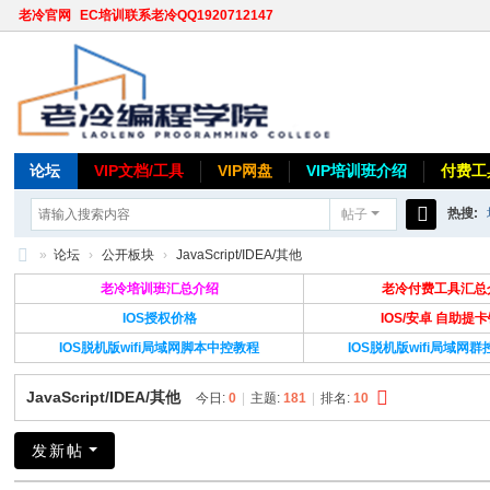
老冷官网
EC培训联系老冷QQ1920712147
论坛
VIP文档/工具
VIP网盘
VIP培训班介绍
付费工
热搜:
帖子
搜
»
论坛
›
公开板块
›
JavaScript/IDEA/其他
索
老
老冷培训班汇总介绍
老冷付费工具汇总
冷
IOS授权价格
IOS/安卓 自助提
IOS脱机版wifi局域网脚本中控教程
IOS脱机版wifi局域网
论
坛
JavaScript/IDEA/其他
今日:
0
|
主题:
181
|
排名:
10
发新帖