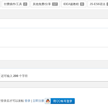
付费插件/工具
2
其他免费/分享
17
IDEA篇教程
6
JS-ES6语法
还可输入
200
个字符
要登录后才可以发帖
登录
|
立即注册