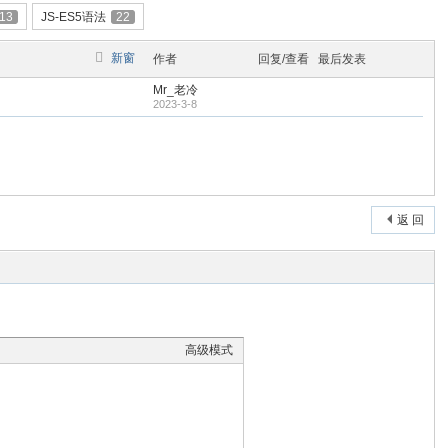
13
JS-ES5语法
22
新窗
作者
回复/查看
最后发表
Mr_老冷
2023-3-8
返 回
高级模式