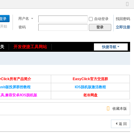
切
换
用户名
自动登录
找回密码
到
窄
开始
密码
立即注册
登录
版
相关
开发便捷工具网站
快捷导航
免费教程/源码分享
免责声明
syClick所有产品简介
EasyClick官方交流群
Susb版投屏群控教程
IOS脱机版激活教程
具,兼容安卓/IOS脱机版
老冷网盘
收藏本版
返 回