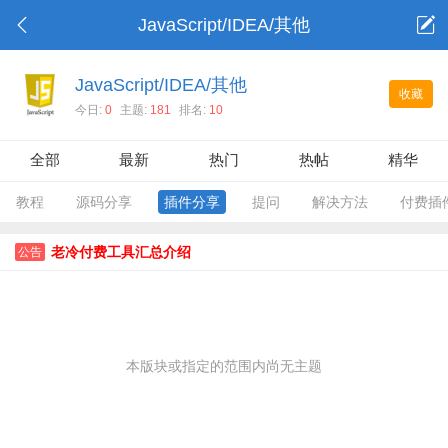
JavaScript/IDEA/其他
JavaScript/IDEA/其他
收藏
今日:
0
主题:
181
排名:
10
全部
最新
热门
热帖
精华
教程
源码分享
插件分享
提问
解决方法
付费插
老冷付费工具汇总介绍
公告
本版块或指定的范围内尚无主题