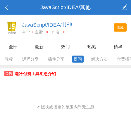
JavaScript/IDEA/其他
JavaScript/IDEA/其他
收藏
今日:
0
主题:
181
排名:
10
全部
最新
热门
热帖
精华
教程
源码分享
插件分享
提问
解决方法
付费插
老冷付费工具汇总介绍
公告
本版块或指定的范围内尚无主题