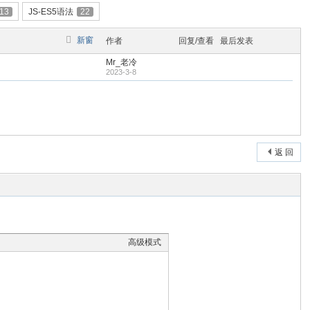
13
JS-ES5语法
22
新窗
作者
回复/查看
最后发表
Mr_老冷
2023-3-8
返 回
高级模式