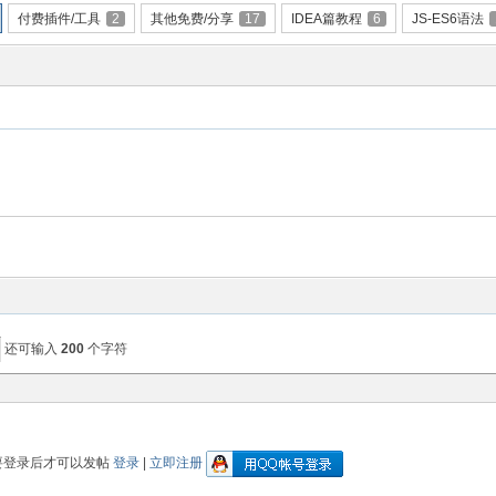
付费插件/工具
2
其他免费/分享
17
IDEA篇教程
6
JS-ES6语法
还可输入
200
个字符
要登录后才可以发帖
登录
|
立即注册