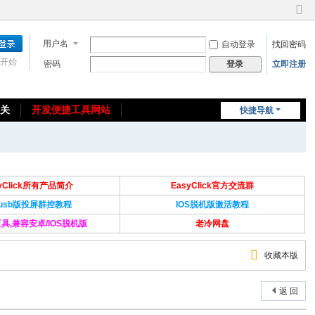
切
换
用户名
自动登录
找回密码
到
窄
开始
密码
立即注册
登录
版
相关
开发便捷工具网站
快捷导航
免费教程/源码分享
免责声明
syClick所有产品简介
EasyClick官方交流群
Susb版投屏群控教程
IOS脱机版激活教程
具,兼容安卓/IOS脱机版
老冷网盘
收藏本版
返 回