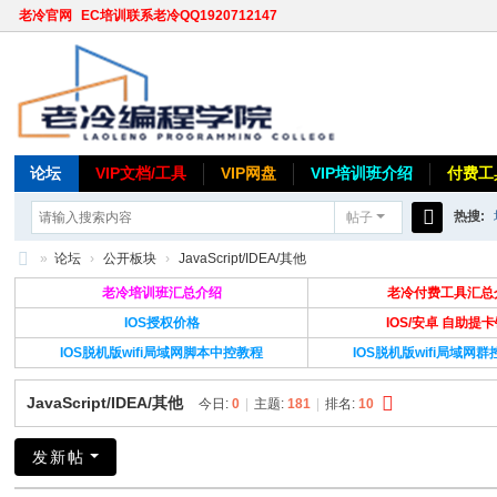
老冷官网
EC培训联系老冷QQ1920712147
论坛
VIP文档/工具
VIP网盘
VIP培训班介绍
付费工
热搜:
帖子
搜
»
论坛
›
公开板块
›
JavaScript/IDEA/其他
索
老
老冷培训班汇总介绍
老冷付费工具汇总
冷
IOS授权价格
IOS/安卓 自助提
IOS脱机版wifi局域网脚本中控教程
IOS脱机版wifi局域网
论
坛
JavaScript/IDEA/其他
今日:
0
|
主题:
181
|
排名:
10
发新帖