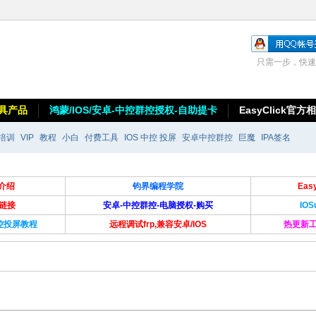
只需一步，快速
具产品
鸿蒙/IOS/安卓-中控群控授权-自助提卡
EasyClick官方
培训
VIP
教程
小白
付费工具
IOS 中控 投屏
安卓中控群控
巨魔
IPA签名
介绍
钧界编程学院
Ea
卡链接
安卓-中控群控-电脑授权-购买
IO
群控投屏教程
远程调试frp,兼容安卓/IOS
热更新工