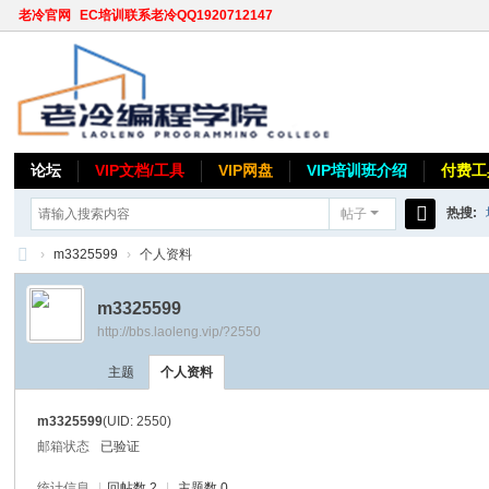
老冷官网
EC培训联系老冷QQ1920712147
论坛
VIP文档/工具
VIP网盘
VIP培训班介绍
付费工
热搜:
帖子
搜
›
m3325599
›
个人资料
索
老
m3325599
冷
http://bbs.laoleng.vip/?2550
论
主题
个人资料
坛
m3325599
(UID: 2550)
邮箱状态
已验证
统计信息
|
回帖数 2
|
主题数 0