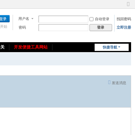
切
换
用户名
自动登录
找回密码
到
窄
开始
密码
立即注册
登录
版
相关
开发便捷工具网站
快捷导航
免费教程/源码分享
免责声明
发送消息