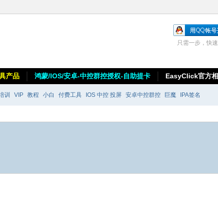
只需一步，快速
具产品
鸿蒙/IOS/安卓-中控群控授权-自助提卡
EasyClick官方
培训
VIP
教程
小白
付费工具
IOS 中控 投屏
安卓中控群控
巨魔
IPA签名