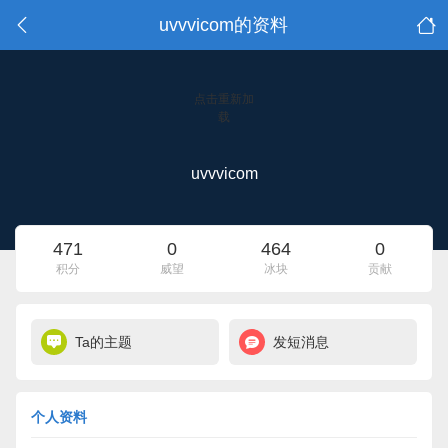
uvvvicom的资料
点击重新加
载
uvvvicom
471
0
464
0
积分
威望
冰块
贡献
Ta的主题
发短消息
个人资料