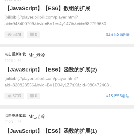
【JavaScript】【ES6】数组的扩展
[bilibibli]//player.bilibili.com/player.html?
aid=948400709&bvid=BV1es4y147ib&cid=982799650 ...
5828
0
#JS-ES6语法
点击重新加载
Mr_老冷
2023-1-26
【JavaScript】【ES6】函数的扩展(2)
[bilibibli]//player.bilibili.com/player.html?
aid=820828556&bvid=BV1D34y1Z7sX&cid=980472468 ...
5703
0
#JS-ES6语法
点击重新加载
Mr_老冷
2023-1-25
【JavaScript】【ES6】函数的扩展(1)