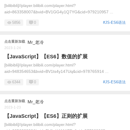
[bilibibli]//player.bilibili.com/player.html?
aid=863358007&bvid=BV1GG4y1Q7YG&cid=979210957 ...
5856
0
#JS-ES6语法
点击重新加载
Mr_老冷
2023-1-24
【JavaScript】【ES6】数值的扩展
[bilibibli]//player.bilibili.com/player.html?
aid=948354653&bvid=BV1ts4y147Uq&cid=978765914 ...
6344
0
#JS-ES6语法
点击重新加载
Mr_老冷
2023-1-23
【JavaScript】【ES6】正则的扩展
[bilibibli]//player.bilibili.com/player.html?