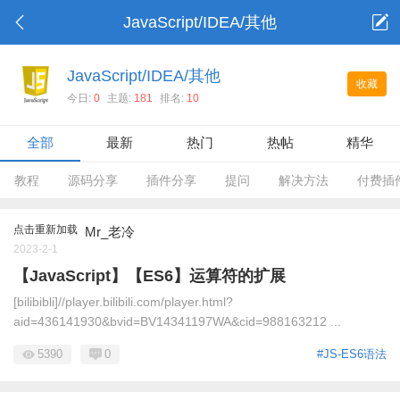
JavaScript/IDEA/其他
JavaScript/IDEA/其他
收藏
今日:
0
主题:
181
排名:
10
全部
最新
热门
热帖
精华
教程
源码分享
插件分享
提问
解决方法
付费插
点击重新加载
Mr_老冷
2023-2-1
【JavaScript】【ES6】运算符的扩展
[bilibibli]//player.bilibili.com/player.html?
aid=436141930&bvid=BV14341197WA&cid=988163212 ...
5390
0
#JS-ES6语法