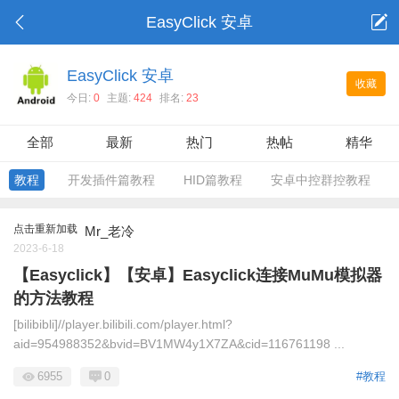
EasyClick 安卓
EasyClick 安卓
收藏
今日:
0
主题:
424
排名:
23
全部
最新
热门
热帖
精华
教程
开发插件篇教程
HID篇教程
安卓中控群控教程
点击重新加载
Mr_老冷
2023-6-18
【Easyclick】【安卓】Easyclick连接MuMu模拟器
的方法教程
[bilibibli]//player.bilibili.com/player.html?
aid=954988352&bvid=BV1MW4y1X7ZA&cid=116761198 ...
6955
0
#教程