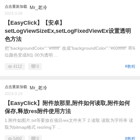
点击重新加载
Mr_老冷
2023-3-26
【EasyClick】【安卓】
setLogViewSizeEx,setLogFixedViewEx设置透明
色方法
把"backgroundColor":"#ffffff" 改成"backgroundColor":"#00ffffff" 即6
位颜色变成8位 00为透明 ...
4112
0
#教程
点击重新加载
Mr_老冷
2023-3-19
【EasyClick】附件放那里,附件如何读取,附件如何
保存,释放res附件使用方法
1.附件如图片,txt等要放在项目res文件夹下 2.读取 读取为字符串 读
取为bitmap格式 res/img下 ...
5492
0
#教程