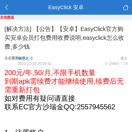
EasyClick 安卓
主动推送
[解决方法]
【公告】【安卓】EasyClick官方购
买安卓会员打包费用收费说明,easyclick怎么收
费,多少钱
点击重新加载
Mr_老冷
楼主
2022-12-20 20:55:42
15463
0
200元/年,50/月,不限手机数量
到期apk需续费才能继续使用,续费后无
需重新打包
如对费用有疑问请直接
联系EC官方沙瑞金QQ:2557945562