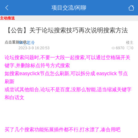
项目交流/闲聊
主动推送
【公告】关于论坛搜索技巧再次说明搜索方法
点击重新加载
Mr_老冷
楼主
2023-3-9 16:20:53
6970
0
论坛搜索问题时,不要一大段一起搜索,可以通过空格隔开关
键字,并删除标点符号方式搜索
如搜索easyclick节点怎么刷新,可以拆分成 easyclick 节点
刷新
或尝试其他组合,论坛不是百度,没那么智能,适当缩减关键字
和白话文
买了几个搜索功能拓展插件都不行,打水漂了,凑合用吧