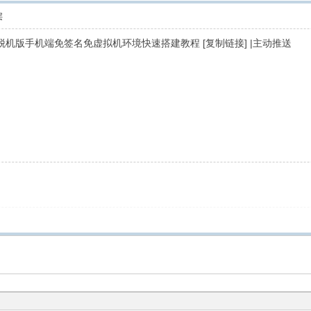
层
版】IOS脱机版手机端免签名免虚拟机环境快速搭建教程 [复制链接] |主动推送