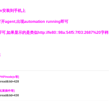
ain安装到手机上
nt,出现automation running即可
,如果显示的是类似http://fe80::98a:54f5:7f03:2687%2
址
P/nodejs等]
thread&tid=428
/拓展插件等]
thread&tid=430