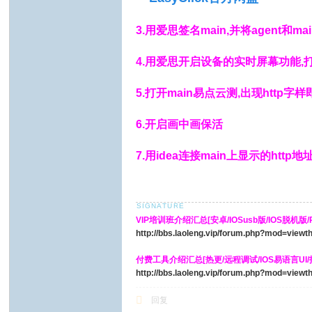
3.用爱思签名main,并将agent和m
4.用爱思开启设备的实时屏幕功能,打开age
5.打开main易点云测,出现http字样即可
6.开启画中画保活
7.用idea连接main上显示的http地
VIP培训班介绍汇总[安卓/IOSusb版/IOS脱机版/PH
http://bbs.laoleng.vip/forum.php?mod=view
付费工具介绍汇总[热更/远程调试/IOS易语言UI
http://bbs.laoleng.vip/forum.php?mod=view
回复