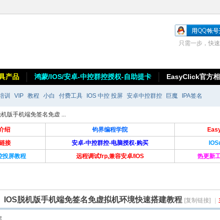
只需一步，快速
具产品
鸿蒙/IOS/安卓-中控群控授权-自助提卡
EasyClick官方
培训
VIP
教程
小白
付费工具
IOS 中控 投屏
安卓中控群控
巨魔
IPA签名
S脱机版手机端免签名免虚 ...
介绍
钧界编程学院
Ea
卡链接
安卓-中控群控-电脑授权-购买
IO
群控投屏教程
远程调试frp,兼容安卓/IOS
热更新工
脱机版】IOS脱机版手机端免签名免虚拟机环境快速搭建教程
[复制链接]
|
层