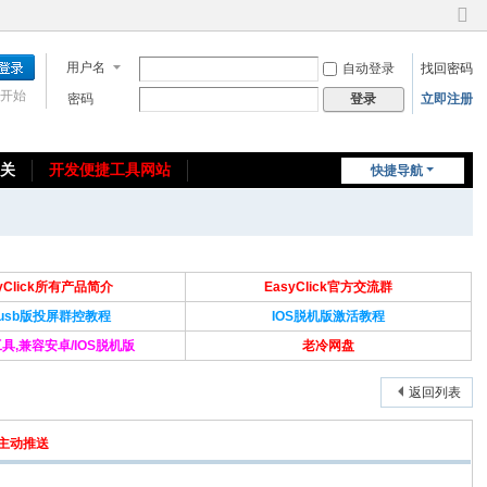
切
换
用户名
自动登录
找回密码
到
窄
开始
密码
立即注册
登录
版
相关
开发便捷工具网站
快捷导航
免费教程/源码分享
免责声明
syClick所有产品简介
EasyClick官方交流群
Susb版投屏群控教程
IOS脱机版激活教程
具,兼容安卓/IOS脱机版
老冷网盘
返回列表
主动推送