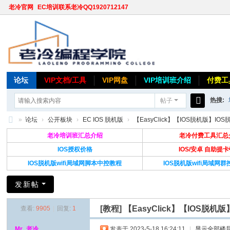
老冷官网
EC培训联系老冷QQ1920712147
论坛
VIP文档/工具
VIP网盘
VIP培训班介绍
付费工
热搜:
帖子
搜
»
论坛
›
公开板块
›
EC IOS 脱机版
›
【EasyClick】【IOS脱机版】IO
索
老
老冷培训班汇总介绍
老冷付费工具汇总
冷
IOS授权价格
IOS/安卓 自助提
IOS脱机版wifi局域网脚本中控教程
IOS脱机版wifi局域网
论
坛
发新帖
[教程]
【EasyClick】【IOS
查看:
9905
|
回复:
1
Mr_老冷
发表于 2023-5-18 16:24:11
|
显示全部楼