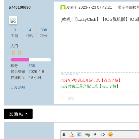
a740100690
发表于 2023-7-23 07:42:21
|
显示全部楼
[教程] 【EasyClick】【IOS脱机
0
14
338
主题
回帖
积分
入门
积分
338
最后登录
2026-4-9
在线时间
49 小时
老冷VIP培训班介绍汇总【点击了解】
老冷付费工具介绍汇总【点击了解】
发消息
回复
发新帖