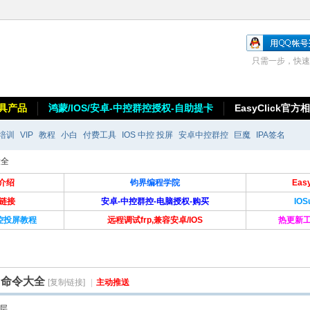
只需一步，快速
具产品
鸿蒙/IOS/安卓-中控群控授权-自助提卡
EasyClick官方
培训
VIP
教程
小白
付费工具
IOS 中控 投屏
安卓中控群控
巨魔
IPA签名
大全
介绍
钧界编程学院
Ea
卡链接
安卓-中控群控-电脑授权-购买
IO
群控投屏教程
远程调试frp,兼容安卓/IOS
热更新工
DB命令大全
[复制链接]
|
主动推送
层