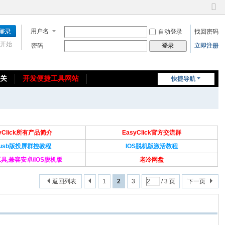
切
换
用户名
自动登录
找回密码
到
窄
开始
密码
立即注册
登录
版
相关
开发便捷工具网站
快捷导航
免费教程/源码分享
免责声明
syClick所有产品简介
EasyClick官方交流群
Susb版投屏群控教程
IOS脱机版激活教程
具,兼容安卓/IOS脱机版
老冷网盘
返回列表
1
2
3
/ 3 页
下一页