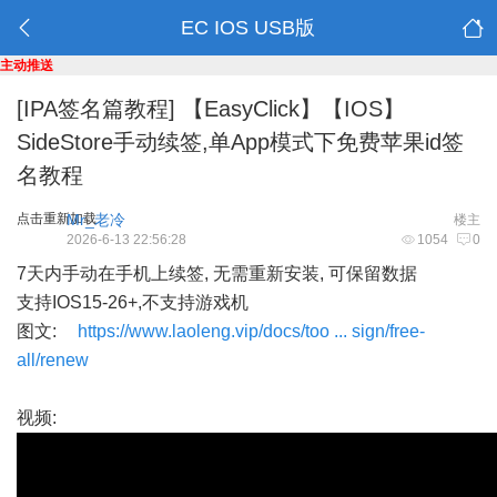
EC IOS USB版
主动推送
[IPA签名篇教程]
【EasyClick】【IOS】
SideStore手动续签,单App模式下免费苹果id签
名教程
点击重新加载
Mr_老冷
楼主
2026-6-13 22:56:28
1054
0
7天内手动在手机上续签, 无需重新安装, 可保留数据
支持IOS15-26+,不支持游戏机
图文:
https://www.laoleng.vip/docs/too ... sign/free-
all/renew
视频: