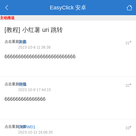
EasyClick 安卓
主动推送
[教程]
小红薯 uri 跳转
点击重新加载
英豪
#
31
2023-10-8 11:38:38
66666666666666666666666666
点击重新加载
啊漆
#
32
2023-10-9 17:44:15
666666666666666
点击重新加载
DBPW01
#
33
2023-10-11 16:06:35