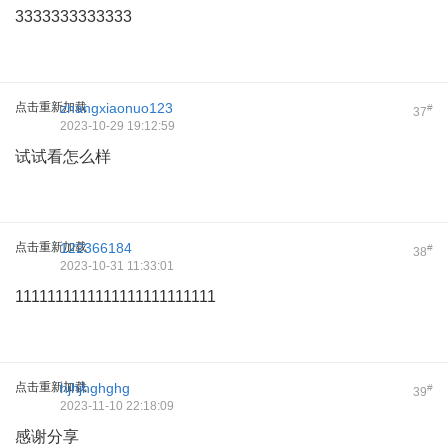
3333333333333
点击重新加载
zhangxiaonuo123
#
37
2023-10-29 19:12:59
试试看怎么样
点击重新加载
122366184
#
38
2023-10-31 11:33:01
1111111111111111111111111
点击重新加载
hjhjhghghg
#
39
2023-11-10 22:18:09
感谢分享