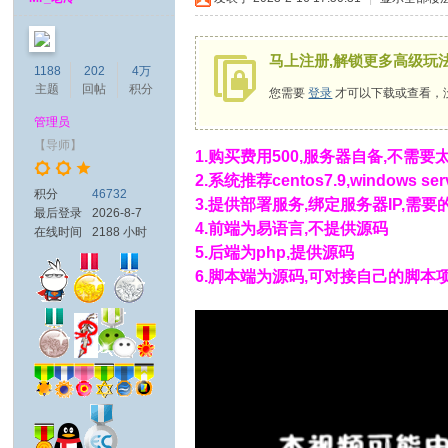
马上注册,解锁更多高级玩
1188
202
4万
主题
回帖
积分
您需要
登录
才可以下载或查看，
管理员
【导师】
1.购买费用500,服务器自备,不需要太
2.系统推荐centos7.9,windows s
积分
46732
3.提供部署服务,绑定服务器IP,需要的联
最后登录
2026-8-7
4.
前端为易语言
,不提供源码
在线时间
2188 小时
5.后端为php,提供源码
6.脚本端为源码,可对接自己的脚本