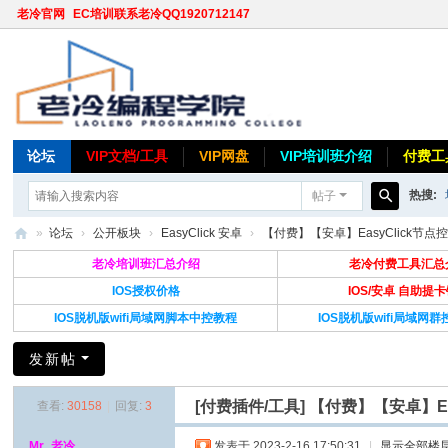
老冷官网
EC培训联系老冷QQ1920712147
论坛
VIP文档/工具
VIP网盘
VIP培训班介绍
付费工
热搜:
帖子
搜
»
论坛
›
公开板块
›
EasyClick 安卓
›
【付费】【安卓】EasyClick节点控件/
索
老
老冷培训班汇总介绍
老冷付费工具汇总
冷
IOS授权价格
IOS/安卓 自助提
IOS脱机版wifi局域网脚本中控教程
IOS脱机版wifi局域网
论
坛
发新帖
[付费插件/工具]
【付费】【安卓】Ea
查看:
30158
|
回复:
3
Mr_老冷
发表于 2023-2-16 17:50:31
|
显示全部楼