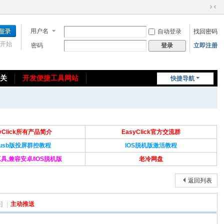
切
换
用户名
自动登录
找回密码
到
窄
开始
密码
立即注册
登录
版
相关
开发便捷工具网站
快捷导航
免费教程/源码分享
免责声明
syClick所有产品简介
EasyClick官方交流群
Susb版投屏群控教程
IOS脱机版激活教程
具,兼容安卓/IOS脱机版
老冷网盘
返回列表
]
|
主动推送