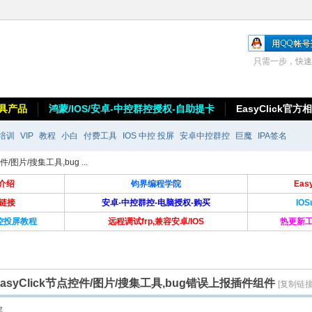
只需一步，快速
具产品
鸿蒙/IOS/安卓-中控群控授权-自助提卡
EasyClick官方
培训
VIP
教程
小白
付费工具
IOS 中控 投屏
安卓中控群控
巨魔
IPA签名
图片/搜集工具,bug ...
介绍
钧界编程学院
Ea
卡链接
安卓-中控群控-电脑授权-购买
IO
群控投屏教程
远程调试frp,兼容安卓/IOS
热更新工
syClick节点控件/图片/搜集工具,bug错误上报插件组件
[复制链接
层