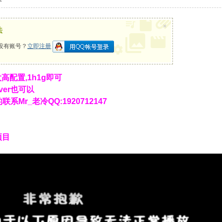
×
法
没有账号？
立即注册
高配置,1h1g即可
erver也可以
系Mr_老冷QQ:1920712147
项目