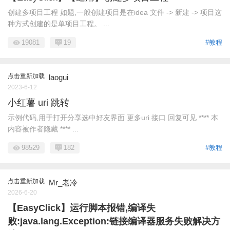
创建多项目工程 如题,一般创建项目是在idea 文件 -> 新建 -> 项目这
种方式创建的是单项目工程。 ...
19081
19
#教程
点击重新加载
laogui
2023-6-12
小红薯 uri 跳转
示例代码,用于打开分享选中好友界面 更多uri 接口 回复可见 **** 本
内容被作者隐藏 **** ...
98529
182
#教程
点击重新加载
Mr_老冷
2026-6-20
【EasyClick】运行脚本报错,编译失
败:java.lang.Exception:链接编译器服务失败解决方