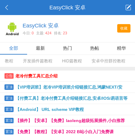
EasyClick 安卓
EasyClick 安卓
收藏
今日:
0
主题:
424
排名:
23
全部
最新
热门
热帖
精华
教程
开发插件篇教程
HID篇教程
安卓中控群控教程
老冷付费工具汇总介绍
公告
【VIP培训班】老冷VIP培训班介绍链接汇总,鸿蒙NEXT/安
置顶
卓/IOS USB版/IOS脱机版/PHP等
【付费工具】老冷付费工具介绍链接汇总,安卓/IOS/易语言等
置顶
【Android】 URL scheme VIP教程
置顶
【插件】【安卓】【免费】laoleng超级拓展插件,小白推荐
置顶
【免费】【教程】【安卓】2022 B站小白入门免费课
置顶