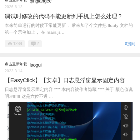
qinglangee
2026-6-13
调试时修改的代码不能更新到手机上怎么处理？
本来简单运行的时候正常能更新， 后来加了个文件把 floaty 文档的
第一个示例加上， 在 main.js ...
1284
2
#提问
点击重新加载
laogui
2023-3-14
【EasyClick】【安卓】日志悬浮窗显示固定内容
日志悬浮窗显示固定内容 **** 本内容被作者隐藏 **** 关于 颜色值说
明:#ffffff 这是六位不透 ...