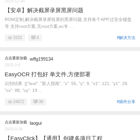
2025-12-30
【安卓】解决截屏录屏黑屏问题
ROM定制,解决截屏录屏投屏的黑屏问题,支持各个APP,过安全键盘
等 支持root方案,无root方案,ec专 ...
3333
4
#解决方法
点击重新加载
wffg199134
2025-3-6
EasyOCR 打包好 单文件,方便部署
识别结果: [{"text": "新人指南", "x": 55, "y": 9, "x1": 121, "y1": 29,
"cx": 88, "cy": 19 ...
24672
38
#插件分享
点击重新加载
laogui
2023-3-19
【EasyClick】【通用】创建多项目工程