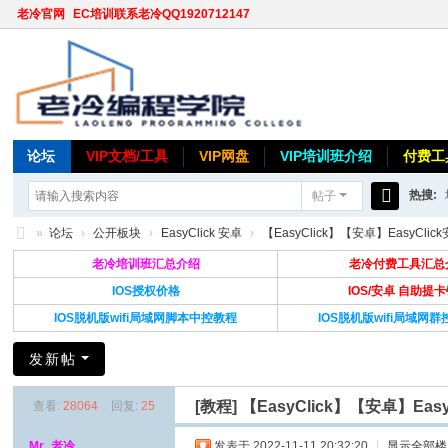
老冷官网
EC培训联系老冷QQ1920712147
论坛
VIP文档/工具
VIP网盘
VIP培训班介绍
付费工
热搜:
帖子
搜
»
论坛
›
公开板块
›
EasyClick 安卓
›
【EasyClick】【安卓】EasyCli
索
老
老冷培训班汇总介绍
老冷付费工具汇总
冷
IOS授权价格
IOS/安卓 自助提
IOS脱机版wifi局域网脚本中控教程
IOS脱机版wifi局域网
论
坛
发新帖
[教程]
【EasyClick】【安卓】E
查看:
28064
|
回复:
25
Mr_老冷
发表于 2022-11-11 20:32:20
|
显示全部楼