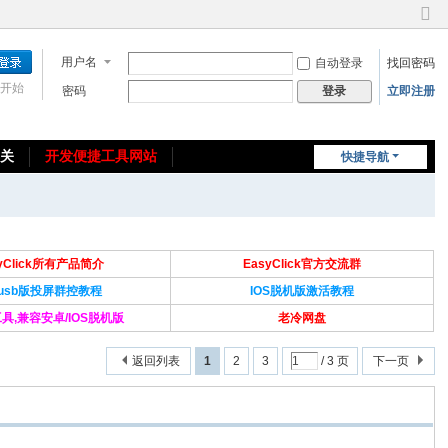
切
换
用户名
自动登录
找回密码
到
窄
开始
密码
立即注册
登录
版
相关
开发便捷工具网站
快捷导航
免费教程/源码分享
免责声明
syClick所有产品简介
EasyClick官方交流群
Susb版投屏群控教程
IOS脱机版激活教程
具,兼容安卓/IOS脱机版
老冷网盘
返回列表
1
2
3
/ 3 页
下一页