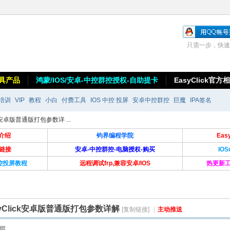
只需一步，快速
具产品
鸿蒙/IOS/安卓-中控群控授权-自助提卡
EasyClick官方
培训
VIP
教程
小白
付费工具
IOS 中控 投屏
安卓中控群控
巨魔
IPA签名
ck安卓版普通版打包参数详 ...
介绍
钧界编程学院
Ea
卡链接
安卓-中控群控-电脑授权-购买
IO
群控投屏教程
远程调试frp,兼容安卓/IOS
热更新工
asyClick安卓版普通版打包参数详解
[复制链接]
|
主动推送
层