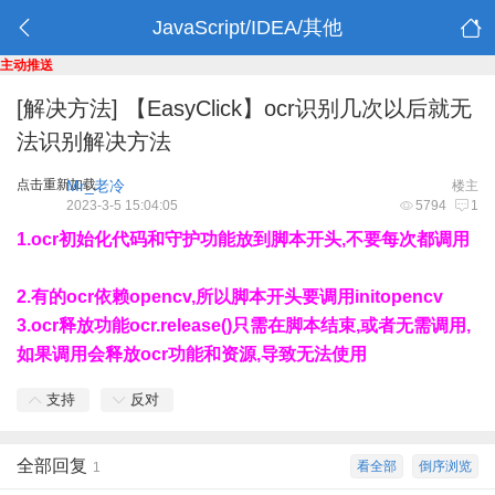
JavaScript/IDEA/其他
主动推送
[解决方法]
【EasyClick】ocr识别几次以后就无
法识别解决方法
点击重新加载
Mr_老冷
楼主
2023-3-5 15:04:05
5794
1
1.ocr初始化代码和守护功能放到脚本开头,不要每次都调用
2.有的ocr依赖opencv,所以脚本开头要调用initopencv
3.ocr释放功能ocr.release()只需在脚本结束,或者无需调用,
如果调用会释放ocr功能和资源,导致无法使用
支持
反对
全部回复
看全部
倒序浏览
1