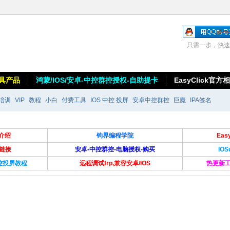
只需一步，快速
具产品
鸿蒙/IOS/安卓-中控群控授权-自助提卡
EasyClick官方
培训
VIP
教程
小白
付费工具
IOS 中控 投屏
安卓中控群控
巨魔
IPA签名
介绍
钧界编程学院
Ea
卡链接
安卓-中控群控-电脑授权-购买
IO
群控投屏教程
远程调试frp,兼容安卓/IOS
热更新工