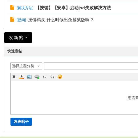
【按键】【安卓】启动jsd失败解决方法
[
解决方法
]
按键精灵 什么时候出免越狱版啊？
[
提问
]
发新帖
快速发帖
选择主题分类
您需
发表帖子