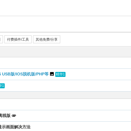
付费插件/工具
其他免费/分享
USB版/IOS脱机版/PHP等
精华1
华1
9离线版
不显示画面解决方法