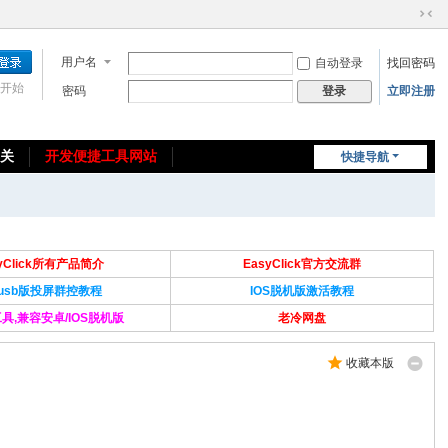
切
换
用户名
自动登录
找回密码
到
窄
开始
密码
立即注册
登录
版
相关
开发便捷工具网站
快捷导航
免费教程/源码分享
免责声明
syClick所有产品简介
EasyClick官方交流群
Susb版投屏群控教程
IOS脱机版激活教程
具,兼容安卓/IOS脱机版
老冷网盘
收藏本版