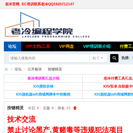
老冷官网
EC培训联系老冷QQ1920712147
论坛
VIP文档/工具
VIP网盘
VIP培训班介绍
付费工
热搜:
帖子
搜
»
论坛
›
公开板块
›
按键精灵
索
老
老冷培训班汇总介绍
老冷付费工具汇总
冷
IOS授权价格
IOS/安卓 自助提
IOS脱机版wifi局域网脚本中控教程
IOS脱机版wifi局域网
论
坛
按键精灵
今日:
0
|
主题:
6
|
排名:
21
技术交流
禁止讨论黑产,黄赌毒等违规犯法项目