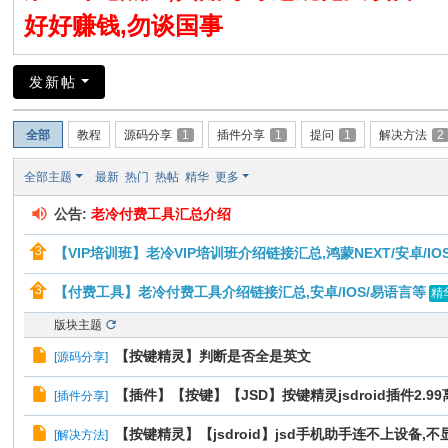
好好赚钱,勿谈国事
发新帖
全部
教程
源码分享
1
插件分享
1
提问
1
解决方法
2
全部主题
最新
热门
热帖
精华
更多
公告:
老冷付费工具汇总介绍
【VIP培训班】老冷VIP培训班介绍链接汇总,鸿蒙NEXT/安卓/IOS 
【付费工具】老冷付费工具介绍链接汇总,安卓/IOS/易语言等
精
版块主题
【按键精灵】判断是否全是英文
[
源码分享
]
【插件】【按键】【JSD】按键精灵jsdroid插件2.9
[
插件分享
]
【按键精灵】【jsdroid】jsd手机助手连不上设备,
[
解决方法
]