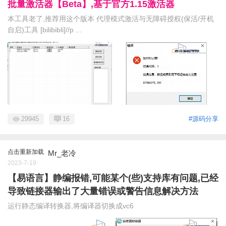
批量激活器【Beta】,基于官方1.15激活器
本工具老了,推荐用这个版本 代理模式激活与无障碍授权(保活/开机
自启)工具 [bilibibli]//p ...
29945
16
#源码分享
点击重新加载
Mr_老冷
2023-7-19
【易语言】静编报错,可能某个(些)支持库有问题,已经
导致链接器输出了大量错误或警告信息解决方法
运行静态编译转换器,将编译器切换成vc6