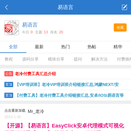
易语言
易语言
收藏
今日:
0
主题:
13
排名:
20
全部
最新
热门
热帖
精华
教程
源码分享
模块分享
提问
解决方法
付费插
老冷付费工具汇总介绍
公告
【VIP培训班】老冷VIP培训班介绍链接汇总,鸿蒙NEXT/安
置顶
卓/IOS USB版/IOS脱机版/PHP等
【付费工具】老冷付费工具介绍链接汇总,安卓/IOS/易语言等
置顶
点击重新加载
Mr_老冷
2023-1-30
【开源】【易语言】EasyClick安卓代理模式可视化