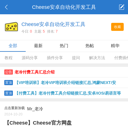
Cheese安卓自动化开发工具
Cheese安卓自动化开发工具
收藏
今日:
0
主题:
5
排名:
7
全部
最新
热门
热帖
精华
教程
源码分享
插件分享
提问
解决方法
付费插
老冷付费工具汇总介绍
公告
【VIP培训班】老冷VIP培训班介绍链接汇总,鸿蒙NEXT/安
置顶
卓/IOS USB版/IOS脱机版/PHP等
【付费工具】老冷付费工具介绍链接汇总,安卓/IOS/易语言等
置顶
点击重新加载
Mr_老冷
2024-10-20
【Cheese】Cheese官方网盘