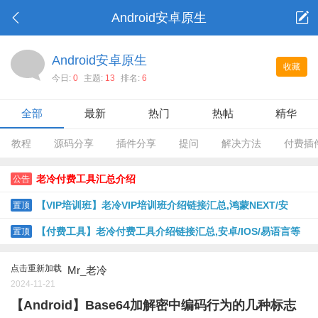
Android安卓原生
Android安卓原生
收藏
今日:
0
主题:
13
排名:
6
全部
最新
热门
热帖
精华
教程
源码分享
插件分享
提问
解决方法
付费插
老冷付费工具汇总介绍
公告
【VIP培训班】老冷VIP培训班介绍链接汇总,鸿蒙NEXT/安
置顶
卓/IOS USB版/IOS脱机版/PHP等
【付费工具】老冷付费工具介绍链接汇总,安卓/IOS/易语言等
置顶
点击重新加载
Mr_老冷
2024-11-21
【Android】Base64加解密中编码行为的几种标志