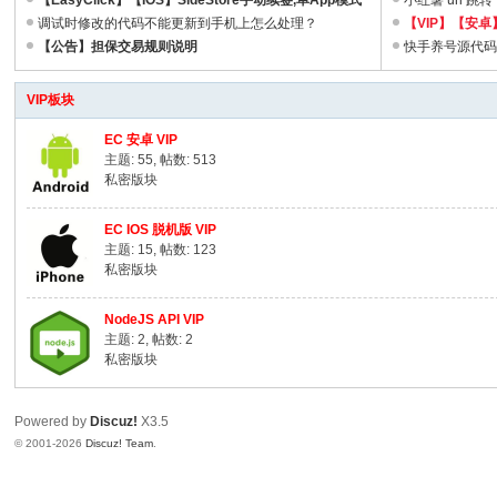
下免费苹果id签名教程
【EasyClick】【IOS】SideStore手动续签,单App模式
小红薯 uri 跳转
下免费苹果id签名教程
调试时修改的代码不能更新到手机上怎么处理？
【VIP】【安
【公告】担保交易规则说明
快手养号源代
VIP板块
EC 安卓 VIP
主题: 55
,
帖数: 513
私密版块
EC IOS 脱机版 VIP
主题: 15
,
帖数: 123
私密版块
NodeJS API VIP
主题: 2
,
帖数: 2
私密版块
Powered by
Discuz!
X3.5
© 2001-2026
Discuz! Team
.