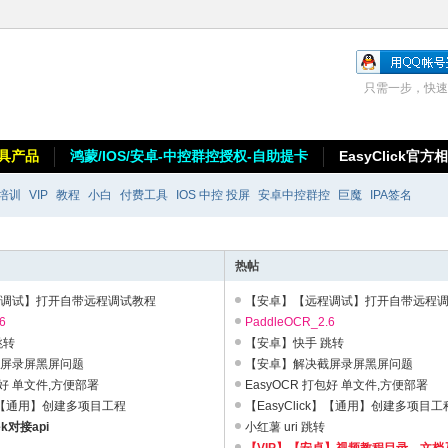
只需一步，快速
具产品
鸿蒙/IOS/安卓-中控群控授权-自助提卡
EasyClick官方
培训
VIP
教程
小白
付费工具
IOS 中控 投屏
安卓中控群控
巨魔
IPA签名
热帖
程调试】打开自带远程调试教程
【安卓】【远程调试】打开自带远程
6
PaddleOCR_2.6
跳转
【安卓】快手 跳转
截屏录屏黑屏问题
【安卓】解决截屏录屏黑屏问题
包好 单文件,方便部署
EasyOCR 打包好 单文件,方便部署
ck】【通用】创建多项目工程
【EasyClick】【通用】创建多项目工
ek对接api
小红薯 uri 跳转