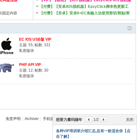
档及网盘连接
言等
【VIP】【教程】【IOS 脱机版】EasyClick IOS 脱机版
VIP 教程简介 苹果手机免越狱脚本开发 ...
【付费】【安卓/IOS脱机版】EasyClick脚本热更新工
显示固定内容
具,简化更新操作
【付费】【安卓】安卓8+EC免输入法使用剪切/剪贴/剪
辑版功能utils.getClipboardText/utils.setClipboardTex ...
EC IOS USB版 VIP
主题: 55
,
帖数: 331
私密版块
PHP API VIP
主题: 12
,
帖数: 30
私密版块
免责声明
|
Archiver
|
手机版
|
老冷论坛
(
闽ICP备20013040号-2
)
|
网站地图
想要力量吗骚年
1
/2
关闭
GMT+8, 2026-8-8 13:39
各种VIP培训班介绍汇总,总有一款适合你【点
击了解】