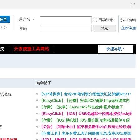
切
换
用户名
自动登录
找回密码
到
窄
开始
密码
立即注册
登录
版
相关
开发便捷工具网站
快捷导航
免费教程/源码分享
免责声明
精华帖子
调试教程
【VIP培训班】老冷VIP培训班介绍链接汇总,鸿蒙NEXT/
安卓/IOS USB版/IOS脱机版/PHP等 ...
【EasyClick】【付费】安卓/IOS/鸿蒙 http远程调试内
网穿透工具,即开即用,支持Win/MacOS/Linux ...
【付费】【安卓】EasyClick节点控件/图片/搜集工
具,bug错误上报插件组件
【EasyClick】【IOS】USB免越狱中控脚本授权/usb投
屏群控授权/脱机版设备授权收费方案及投屏收费方案/IOS
【付费】【IOS 脱机版】IOS 脱机版 功能拓展插件介绍
程
收 ...
【公告】【写给小白】鉴于很多新手/小白没玩过论坛,特
此说明
【付费工具】老冷付费工具介绍链接汇总,安卓/IOS/易语