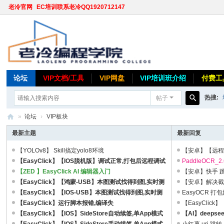
老冷官网
EC培训联系老冷QQ1920712147
论坛
VIP文档/工具
VIP网盘
VIP培训班介绍
付费工
热搜:
帖子
搜
»
论坛
›
VIP板块
索
老
最新主题
最新回复
冷
【YOLOv8】 Skill搞定yolo8环境
【安卓】【远
论
【EasyClick】【IOS脱机版】调试正常,打包后远程调试
PaddleOCR_2.
报错,没有js文件可执行解决方法 ...
【ZED 】EasyClick AI 编辑器入门
【安卓】快手 
坛
【EasyClick】【鸿蒙-USB】本图测试找得到图,实时测
【安卓】解决
试找不到图解决方法
【EasyClick】【IOS-USB】本图测试找得到图,实时测
EasyOCR 打
试找不到图解决方法
【EasyClick】运行脚本报错,编译失
【EasyCli
败:java.lang.Exception:链接编译器服务失败解决方法 ...
【EasyClick】【IOS】SideStore自动续签,单App模式
【AI】deepse